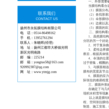
一、外形需要确
当膜结构看台进
（1）膜面分布
联系我们
（2）各找形基
CONTACT US
（3）伞形膜结
（4）边索以及
（5）膜面的应
扬州市永拓膜结构有限公司
二、膜结构看台
电 话：0514-86498162
1、虽然膜结构可
手 机：13952761294
分区的另一个好处
联系人：朱晓晖(经理)
2、对于复杂曲面
地 址：扬州江都市大桥镇光明
3、柔性边界膜结
新区光明南路
察后，根据具体情
邮 编：225214
4、伞顶的位置影
邮 箱：yongtuo58@163.com
过于密集，帽圈的
920992387@qq.com
5、与膜面相连接
膜布的宽度及节点
网 址：www.ytmjg.com
6、膜面的应力分
际张拉的难易程度
三、膜面外形
在确定了与几何
现积水积雪等现象
以上就是膜结构看
程、空间张拉膜结
制造、施工安装、