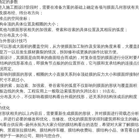
定的参数
入施工图设计阶段时，需要在准备方案的基础上确定各项与膜面几何形状有关
及膜布经、纬分布方向；
准点的空间坐标；
构伞顶的具体位置及帽圈的大小；
其他与膜面形状相关的加强索、脊索和谷索的具体位置及其相应的弧度；
力分布及大小等。
外形设计技巧
以形成大面积的覆盖空间，从方便膜面加工制作及安装的角度来看，大覆盖
是万一以后发生膜材撕裂的情况，拆卸修补或更换的操作比较方便。
设计，其膜面是由简单的曲面组合而成的，对复杂造型的膜面进行分区时要
构的找形基准点，即膜角节点板的的位置所在，它与膜和支承结构的连接点
况而定。
响到膜面的形状，帽圈的大小直接关系到伞顶处膜的应力大小和膜面焊接制
尺寸不易过小。
的索，如边索、加强索、脊谷索等的弧度不仅影响到膜面的形状与覆盖面积
板边线的夹角。工程应用上一般取边索弧形的矢跨比在1：10左右。
布及大小，不仅影响着膜结构看台外观的找形，还关系到结构张成后的刚度
。
的优化
形状相关的以上内容后，需要重新生成膜面的形状，并对膜面进行荷载态分析
，并进行必要的修改和优化，当修改、优化的膜面形状得到建筑师和业主的确
台供应商--扬州永拓为大家介绍的膜结构看台的选型，希望对大家了解膜结
构、景观张拉膜结构、膜结构停车棚、膜结构收费站、膜结构小品、体育看台
维护于一体的公司。期待与您合作。