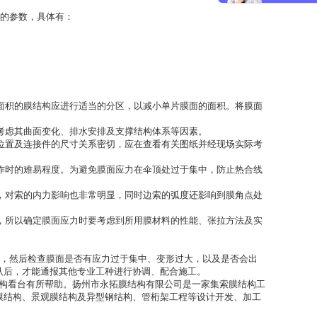
的参数，具体有：
面积的膜结构应进行适当的分区，以减小单片膜面的面积。将膜面
考虑其曲面变化、排水安排及支撑结构体系等因素。
位置及连接件的尺寸关系密切，应在查看有关图纸并经现场实际考
作时的难易程度。为避免膜面应力在伞顶处过于集中，防止热合线
，对索的内力影响也非常明显，同时边索的弧度还影响到膜角点处
，所以确定膜面应力时要考虑到所用膜材料的性能、张拉方法及实
，然后检查膜面是否有应力过于集中、变形过大，以及是否会出
认后，才能通报其他专业工种进行协调、配合施工。
构看台有所帮助。扬州市永拓膜结构有限公司是一家集索膜结构工
膜结构、景观膜结构及异型钢结构、管桁架工程等设计开发、加工