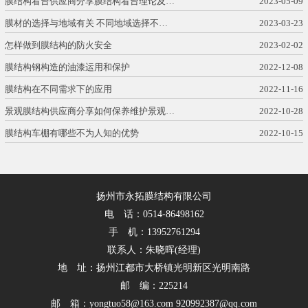
膜结构看台供应商分享膜结构看台理论及…
2023-05-09
膜材的选择与地域有关 不同地域选择不…
2023-03-23
怎样做到膜结构的防火安全
2023-02-02
膜结构钢构造的油漆运用和保护
2022-12-08
膜结构在不同需求下的应用
2022-11-16
景观膜结构供应商分享如何保养维护景观…
2022-10-28
膜结构车棚有哪些不为人知的优势
2022-10-15
扬州市永拓膜结构有限公司
电 话：0514-86498162
手 机：13952761294
联系人：朱晓晖(经理)
地 址：扬州江都市大桥镇光明新区光明南路
邮 编：225214
邮 箱：yongtuo58@163.com 920992387@qq.com