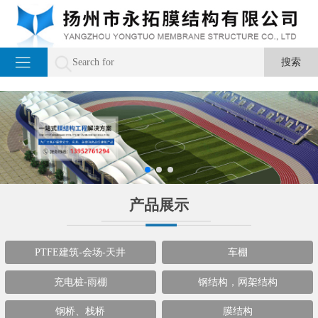
产品展示
PTFE建筑-会场-天井
车棚
充电桩-雨棚
钢结构，网架结构
钢桥、栈桥
膜结构