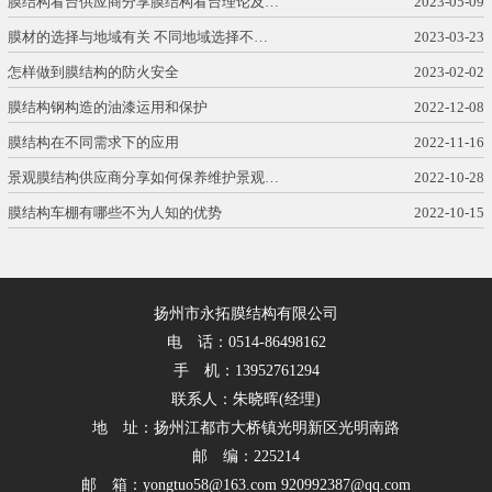
膜结构看台供应商分享膜结构看台理论及…
2023-05-09
膜材的选择与地域有关 不同地域选择不…
2023-03-23
怎样做到膜结构的防火安全
2023-02-02
膜结构钢构造的油漆运用和保护
2022-12-08
膜结构在不同需求下的应用
2022-11-16
景观膜结构供应商分享如何保养维护景观…
2022-10-28
膜结构车棚有哪些不为人知的优势
2022-10-15
扬州市永拓膜结构有限公司
电 话：0514-86498162
手 机：13952761294
联系人：朱晓晖(经理)
地 址：扬州江都市大桥镇光明新区光明南路
邮 编：225214
邮 箱：yongtuo58@163.com 920992387@qq.com