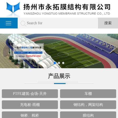
产品展示
PTFE建筑-会场-天井
车棚
充电桩-雨棚
钢结构，网架结构
钢桥、栈桥
膜结构