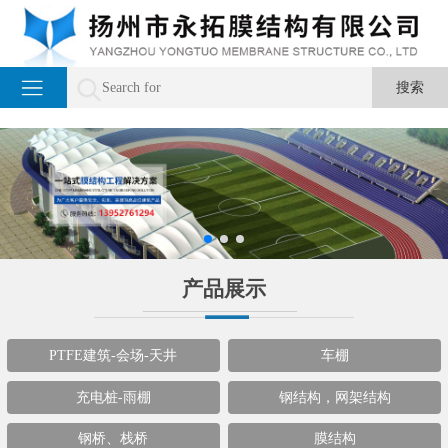
产品展示
PTFE建筑-会场-天井
车棚
充电桩-雨棚
钢结构，网架结构
钢桥、栈桥
膜结构