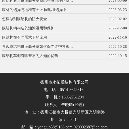
膜结构看台供应商分享膜结构看台理论及…
2023-05-09
膜材的选择与地域有关 不同地域选择不…
2023-03-23
怎样做到膜结构的防火安全
2023-02-02
膜结构钢构造的油漆运用和保护
2022-12-08
膜结构在不同需求下的应用
2022-11-16
景观膜结构供应商分享如何保养维护景观…
2022-10-28
膜结构车棚有哪些不为人知的优势
2022-10-15
扬州市永拓膜结构有限公司
电 话：0514-86498162
手 机：13952761294
联系人：朱晓晖(经理)
地 址：扬州江都市大桥镇光明新区光明南路
邮 编：225214
邮 箱：yongtuo58@163.com 920992387@qq.com