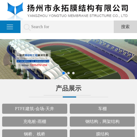
产品展示
PTFE建筑-会场-天井
车棚
充电桩-雨棚
钢结构，网架结构
钢桥、栈桥
膜结构