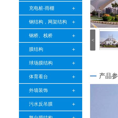
充电桩-雨棚
钢结构，网架结构
钢桥、栈桥
<
膜结构
球场膜结构
产品参
体育看台
外墙装饰
污水反吊膜
舞台膜结构