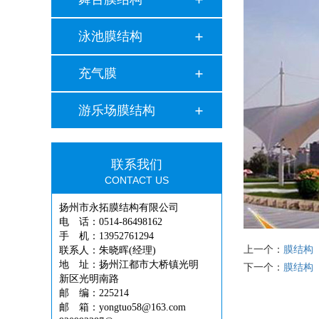
泳池膜结构
充气膜
游乐场膜结构
联系我们
CONTACT US
扬州市永拓膜结构有限公司
电 话：0514-86498162
手 机：13952761294
上一个：
膜结构
联系人：朱晓晖(经理)
地 址：扬州江都市大桥镇光明
下一个：
膜结构
新区光明南路
邮 编：225214
邮 箱：yongtuo58@163.com