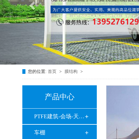
您的位置:
首页
>
膜结构
>
产品中心
PTFE建筑-会场-天井…
车棚