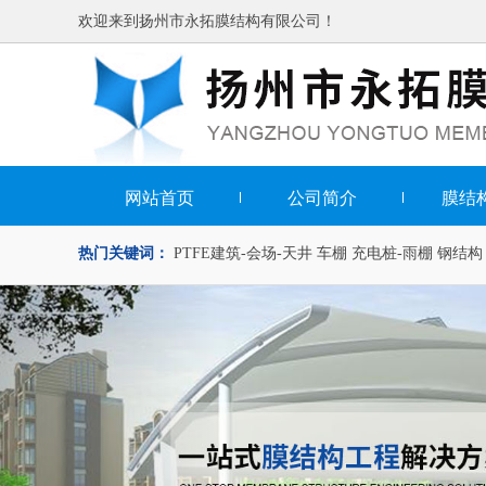
欢迎来到扬州市永拓膜结构有限公司！
网站首页
公司简介
膜结
热门关键词：
PTFE建筑-会场-天井
车棚
充电桩-雨棚
钢结构