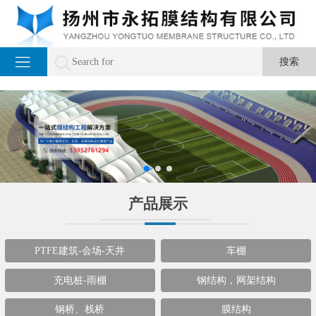
产品展示
PTFE建筑-会场-天井
车棚
充电桩-雨棚
钢结构，网架结构
钢桥、栈桥
膜结构