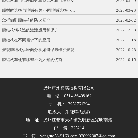
膜结构看台供应商分享膜结构看台理论及…
2023-05-09
膜材的选择与地域有关 不同地域选择不…
2023-03-23
怎样做到膜结构的防火安全
2023-02-02
膜结构钢构造的油漆运用和保护
2022-12-08
膜结构在不同需求下的应用
2022-11-16
景观膜结构供应商分享如何保养维护景观…
2022-10-28
膜结构车棚有哪些不为人知的优势
2022-10-15
扬州市永拓膜结构有限公司
电 话：0514-86498162
手 机：13952761294
联系人：朱晓晖(经理)
地 址：扬州江都市大桥镇光明新区光明南路
邮 编：225214
邮 箱：yongtuo58@163.com 920992387@qq.com